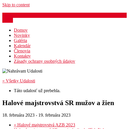
Skip to content
azb@atletika.sk
Menu
Domov
Novinky
Galéria
Kalendár
Členovia
Kontakty
Zásady ochrany osobných údajov
« Všetky Udalosti
Táto udalosť už prebehla.
Halové majstrovstvá SR mužov a žien
18. februára 2023
-
19. februára 2023
«
Halové majstrovstvá AZB 2023