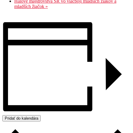
Halové majstrovstvá SR vo viacboji mladších žiakov a
mladších žiačok
»
Pridať do kalendára