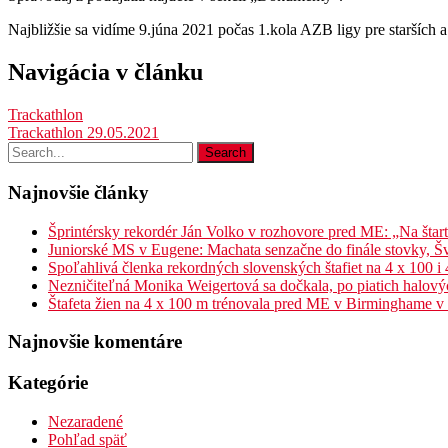
Najbližšie sa vidíme 9.júna 2021 počas 1.kola AZB ligy pre starších a
Navigácia v článku
Trackathlon
Trackathlon 29.05.2021
Najnovšie články
Šprintérsky rekordér Ján Volko v rozhovore pred ME: „Na štar
Juniorské MS v Eugene: Machata senzačne do finále stovky, Šv
Spoľahlivá členka rekordných slovenských štafiet na 4 x 100 i
Nezničiteľná Monika Weigertová sa dočkala, po piatich halov
Štafeta žien na 4 x 100 m trénovala pred ME v Birminghame v B
Najnovšie komentáre
Kategórie
Nezaradené
Pohľad späť