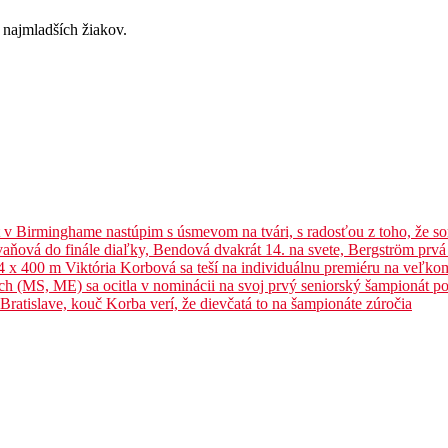
 najmladších žiakov.
t v Birminghame nastúpim s úsmevom na tvári, s radosťou z toho, že 
aňová do finále diaľky, Bendová dvakrát 14. na svete, Bergström prvá
 4 x 400 m Viktória Korbová sa teší na individuálnu premiéru na veľk
ých (MS, ME) sa ocitla v nominácii na svoj prvý seniorský šampionát 
ratislave, kouč Korba verí, že dievčatá to na šampionáte zúročia