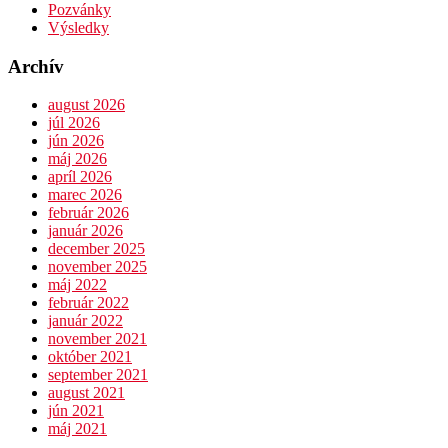
Pozvánky
Výsledky
Archív
august 2026
júl 2026
jún 2026
máj 2026
apríl 2026
marec 2026
február 2026
január 2026
december 2025
november 2025
máj 2022
február 2022
január 2022
november 2021
október 2021
september 2021
august 2021
jún 2021
máj 2021