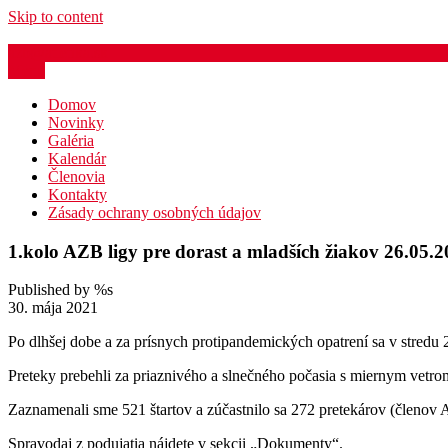
Skip to content
azb@atletika.sk
Menu
Domov
Novinky
Galéria
Kalendár
Členovia
Kontakty
Zásady ochrany osobných údajov
1.kolo AZB ligy pre dorast a mladších žiakov 26.05.
Published by %s
30. mája 2021
Po dlhšej dobe a za prísnych protipandemických opatrení sa v stredu
Preteky prebehli za priaznivého a slnečného počasia s miernym vetro
Zaznamenali sme 521 štartov a zúčastnilo sa 272 pretekárov (členov
Spravodaj z podujatia nájdete v sekcii „Dokumenty“.