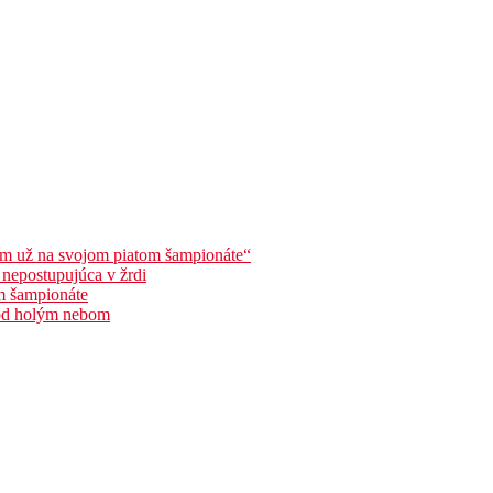
som už na svojom piatom šampionáte“
 nepostupujúca v žrdi
om šampionáte
pod holým nebom