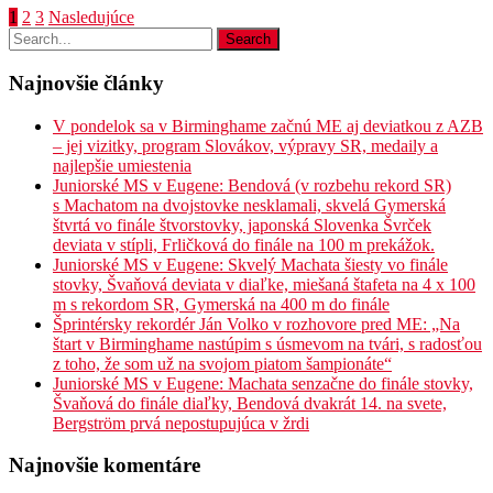
1
2
3
Nasledujúce
Najnovšie články
V pondelok sa v Birminghame začnú ME aj deviatkou z AZB
– jej vizitky, program Slovákov, výpravy SR, medaily a
najlepšie umiestenia
Juniorské MS v Eugene: Bendová (v rozbehu rekord SR)
s Machatom na dvojstovke nesklamali, skvelá Gymerská
štvrtá vo finále štvorstovky, japonská Slovenka Švrček
deviata v stípli, Frličková do finále na 100 m prekážok.
Juniorské MS v Eugene: Skvelý Machata šiesty vo finále
stovky, Švaňová deviata v diaľke, miešaná štafeta na 4 x 100
m s rekordom SR, Gymerská na 400 m do finále
Šprintérsky rekordér Ján Volko v rozhovore pred ME: „Na
štart v Birminghame nastúpim s úsmevom na tvári, s radosťou
z toho, že som už na svojom piatom šampionáte“
Juniorské MS v Eugene: Machata senzačne do finále stovky,
Švaňová do finále diaľky, Bendová dvakrát 14. na svete,
Bergström prvá nepostupujúca v žrdi
Najnovšie komentáre