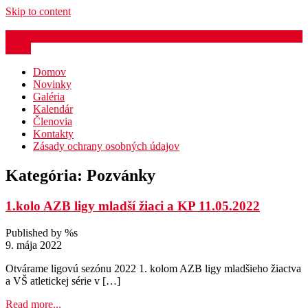
Skip to content
azb@atletika.sk
Menu
Domov
Novinky
Galéria
Kalendár
Členovia
Kontakty
Zásady ochrany osobných údajov
Kategória:
Pozvánky
1.kolo AZB ligy mladší žiaci a KP 11.05.2022
Published by %s
9. mája 2022
Otvárame ligovú sezónu 2022 1. kolom AZB ligy mladšieho žiactva
a VŠ atletickej série v […]
Read more...