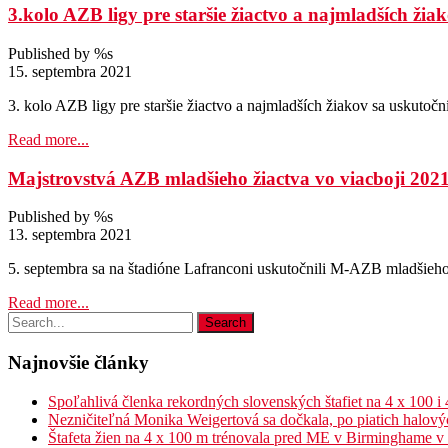
3.kolo AZB ligy pre staršie žiactvo a najmladších žia
Published by %s
15. septembra 2021
3. kolo AZB ligy pre staršie žiactvo a najmladších žiakov sa uskutočn
Read more...
Majstrovstvá AZB mladšieho žiactva vo viacboji 202
Published by %s
13. septembra 2021
5. septembra sa na štadióne Lafranconi uskutočnili M-AZB mladšieho 
Read more...
Najnovšie články
Spoľahlivá členka rekordných slovenských štafiet na 4 x 100 i
Nezničiteľná Monika Weigertová sa dočkala, po piatich halov
Štafeta žien na 4 x 100 m trénovala pred ME v Birminghame v B