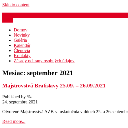
Skip to content
azb@atletika.sk
Menu
Domov
Novinky
Galéria
Kalendár
Členovia
Kontakty
Zásady ochrany osobných údajov
Mesiac:
september 2021
Majstrovstvá Bratislavy 25.09. – 26.09.2021
Published by %s
24. septembra 2021
Otvorené Majstrovstvá AZB sa uskutočnia v dňoch 25. a 26.septembr
Read more...