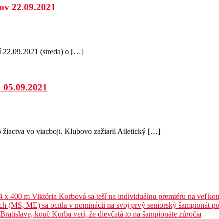
kov 22.09.2021
í 22.09.2021 (streda) o […]
1 05.09.2021
žiactva vo viacboji. Klubovo zažiaril Atletický […]
 4 x 400 m Viktória Korbová sa teší na individuálnu premiéru na veľk
ých (MS, ME) sa ocitla v nominácii na svoj prvý seniorský šampionát 
ratislave, kouč Korba verí, že dievčatá to na šampionáte zúročia