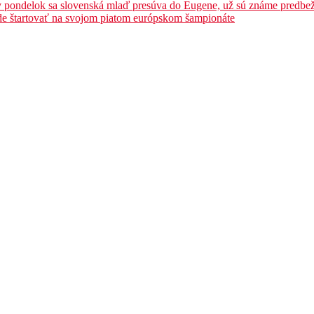
 pondelok sa slovenská mlaď presúva do Eugene, už sú známe predbežn
e štartovať na svojom piatom európskom šampionáte