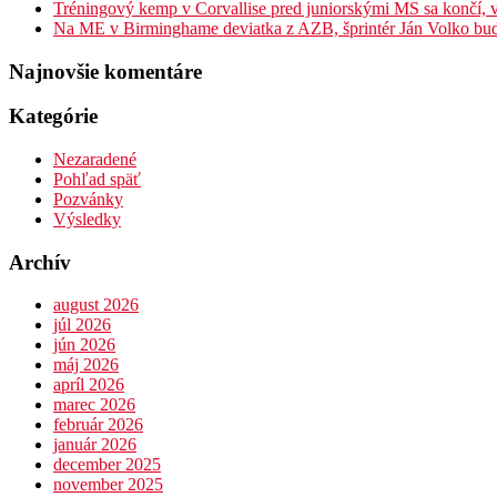
Tréningový kemp v Corvallise pred juniorskými MS sa končí, v
Na ME v Birminghame deviatka z AZB, šprintér Ján Volko bud
Najnovšie komentáre
Kategórie
Nezaradené
Pohľad späť
Pozvánky
Výsledky
Archív
august 2026
júl 2026
jún 2026
máj 2026
apríl 2026
marec 2026
február 2026
január 2026
december 2025
november 2025