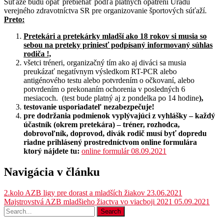
Súťaže budú opäť prebiehať podľa platných opatrení Úradu
verejného zdravotníctva SR pre organizovanie športových súťaží.
Preto:
Pretekári a pretekárky mladší ako 18 rokov si musia so
sebou na preteky priniesť podpísaný informovaný súhlas
rodiča !,
všetci tréneri, organizačný tím ako aj diváci sa musia
preukázať negatívnym výsledkom RT-PCR alebo
antigénového testu alebo potvrdením o očkovaní, alebo
potvrdením o prekonaním ochorenia v posledných 6
mesiacoch. (test bude platný aj z pondelka po 14 hodine
),
testovanie usporiadateľ nezabezpečuje!
pre dodržania podmienok vyplývajúci z vyhlášky – každý
účastník (okrem pretekára) – tréner, rozhodca,
dobrovoľník, doprovod, divák rodič musí byť dopredu
riadne prihlásený prostredníctvom online formulára
ktorý nájdete tu:
online formulár 08.09.2021
Navigácia v článku
2.kolo AZB ligy pre dorast a mladších žiakov 23.06.2021
Majstrovstvá AZB mladšieho žiactva vo viacboji 2021 05.09.2021