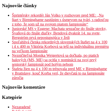
Najnovšie články
Šprintérsky rekordér Ján Volko v rozhovore pred ME: „Na
štart v Birminghame nastúpim s úsmevom na tvári, s radosťou
z toho, že som už na svojom piatom šampionáte“
Juniorské MS v Eugene: Machata senzačne do finále stovky,
Švaňová do finále diaľky, Bendová dvakrát 14. na svete,
Bergström prvá nepostupujúca v žrdi
Spoľahlivá členka rekordných slovenských štafiet na 4 x 100
i 4 x 400 m Viktória Korbová sa teší na individuálnu premiéru
na veľkom šampionáte
Nezničiteľná Monika Weigertová sa dočkala, po piatich
halových (MS, ME) sa ocitla v nominácii na svoj prvý
seniorský šampionát pod holým nebom
Štafeta žien na 4 x 100 m trénovala pred ME v Birminghame
v Bratislave, kouč Korba verí, že dievčatá to na šampionáte
zúročia
Najnovšie komentáre
Kategórie
Nezaradené