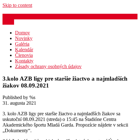
Skip to content
azb@atletika.sk
Menu
Domov
Novinky
Galéria
Kalendár
Členovia
Kontakty
Zásady ochrany osobných údajov
3.kolo AZB ligy pre staršie žiactvo a najmladších
žiakov 08.09.2021
Published by %s
31. augusta 2021
3. kolo AZB ligy pre staršie žiactvo a najmladších žiakov sa
uskutoční 08.09.2021 (streda) o 15:45 na Štadióne Centra
Akademického športu Mladá Garda. Propozície nájdete v sekcii
„Dokumenty“.