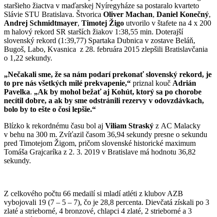
staršieho žiactva v maďarskej Nyíregyháze sa postaralo kvarteto
Slávie STU Bratislava. Štvorica
Oliver Machan
,
Daniel Konečný
,
Andrej Schmidtmayer
,
Timotej Žigo
utvorilo v štafete na 4 x 200
m halový rekord SR starších žiakov 1:38,55 min. Doterajší
slovenský rekord (1:39,77) Spartaka Dubnica v zostave Beláň,
Bugoš, Labo, Kvasnica z 28. februára 2015 zlepšili Bratislavčania
o 1,22 sekundy.
„Nečakali sme, že sa nám podarí prekonať slovenský rekord, je
to pre nás všetkých milé prekvapenie,“
priznal kouč
Adrián
Pavelka
.
„Ak by mohol bežať aj Kohút, ktorý sa po chorobe
necítil dobre, a ak by sme odstránili rezervy v odovzdávkach,
bolo by to ešte o čosi lepšie.“
Blízko k rekordnému času bol aj
Viliam Straský
z AC Malacky
v behu na 300 m. Zvíťazil časom 36,94 sekundy presne o sekundu
pred Timotejom Žigom, pričom slovenské historické maximum
Tomáša Grajcaríka z 2. 3. 2019 v Bratislave má hodnotu 36,82
sekundy.
Z celkového počtu 66 medailí si mladí atléti z klubov AZB
vybojovali 19 (7 – 5 – 7), čo je 28,8 percenta. Dievčatá získali po 3
zlaté a strieborné, 4 bronzové, chlapci 4 zlaté, 2 strieborné a 3