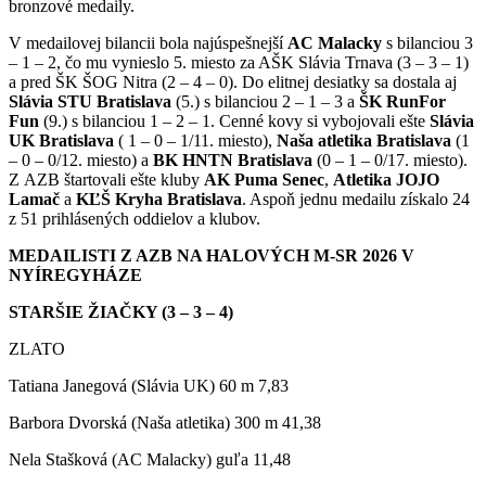
bronzové medaily.
V medailovej bilancii bola najúspešnejší
AC Malacky
s bilanciou 3
– 1 – 2, čo mu vynieslo 5. miesto za AŠK Slávia Trnava (3 – 3 – 1)
a pred ŠK ŠOG Nitra (2 – 4 – 0). Do elitnej desiatky sa dostala aj
Slávia STU
Bratislava
(5.) s bilanciou 2 – 1 – 3 a
ŠK RunFor
Fun
(9.) s bilanciou 1 – 2 – 1. Cenné kovy si vybojovali ešte
Slávia
UK Bratislava
( 1 – 0 – 1/11. miesto),
Naša atletika Bratislava
(1
– 0 – 0/12. miesto) a
BK HNTN Bratislava
(0 – 1 – 0/17. miesto).
Z AZB štartovali ešte kluby
AK Puma Senec
,
Atletika JOJO
Lamač
a
KĽŠ Kryha Bratislava
. Aspoň jednu medailu získalo 24
z 51 prihlásených oddielov a klubov.
MEDAILISTI Z AZB NA HALOVÝCH M-SR 2026 V
NYÍREGYHÁZE
STARŠIE ŽIAČKY (3 – 3 – 4)
ZLATO
Tatiana Janegová (Slávia UK) 60 m 7,83
Barbora Dvorská (Naša atletika) 300 m 41,38
Nela Stašková (AC Malacky) guľa 11,48