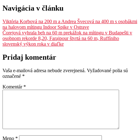
Navigácia v článku
Viktória Korbová na 200 m a Andrea Švecová na 400 m s osobákmi
na halovom mítingu Indoor Spike v Ostrave
Čorejová vyhrala beh na 60 m prekážok na mítingu v Budapešti v
osobnom rekorde 8,20, Farajpour štvrtá na 60 m, Ruffíniho
slovenský výkon roka v diaľke
Pridaj komentár
Vaša e-mailová adresa nebude zverejnená.
Vyžadované polia sú
označené
*
Komentár
*
Meno
*