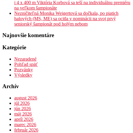
i 4 x 400 m Viktória Korbová sa teší na individuálnu premiéru
na veľkom šampionáte
Nezničiteľná Monika Weigertová sa dočkala, po piatich
halových (MS, ME) sa ocitla v nominácii na svoj prvý
seniorský šampionát pod holým nebom
Najnovšie komentáre
Kategórie
Nezaradené
Pohľad späť
Pozvánky
Výsledky
Archív
august 2026
júl 2026
jún 2026
máj 2026
apríl 2026
marec 2026
február 2026