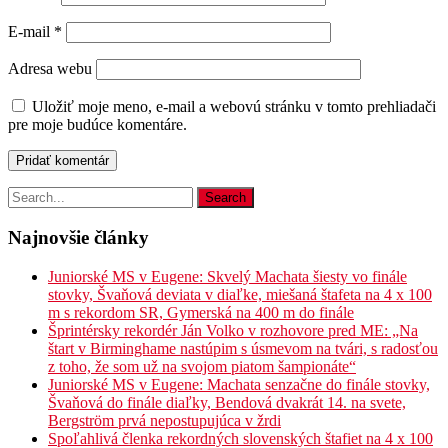
E-mail
*
Adresa webu
Uložiť moje meno, e-mail a webovú stránku v tomto prehliadači
pre moje budúce komentáre.
Najnovšie články
Juniorské MS v Eugene: Skvelý Machata šiesty vo finále
stovky, Švaňová deviata v diaľke, miešaná štafeta na 4 x 100
m s rekordom SR, Gymerská na 400 m do finále
Šprintérsky rekordér Ján Volko v rozhovore pred ME: „Na
štart v Birminghame nastúpim s úsmevom na tvári, s radosťou
z toho, že som už na svojom piatom šampionáte“
Juniorské MS v Eugene: Machata senzačne do finále stovky,
Švaňová do finále diaľky, Bendová dvakrát 14. na svete,
Bergström prvá nepostupujúca v žrdi
Spoľahlivá členka rekordných slovenských štafiet na 4 x 100