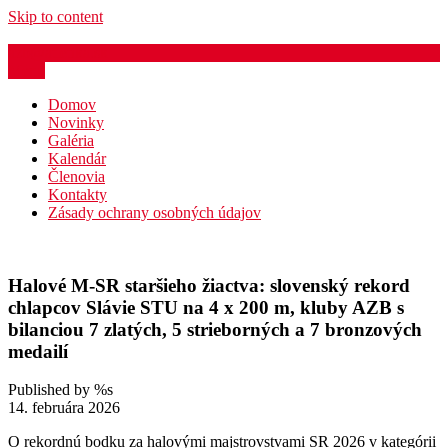
Skip to content
azb@atletika.sk
Menu
Domov
Novinky
Galéria
Kalendár
Členovia
Kontakty
Zásady ochrany osobných údajov
Halové M-SR staršieho žiactva: slovenský rekord
chlapcov Slávie STU na 4 x 200 m, kluby AZB s
bilanciou 7 zlatých, 5 strieborných a 7 bronzových
medailí
Published by %s
14. februára 2026
O rekordnú bodku za halovými majstrovstvami SR 2026 v kategórii