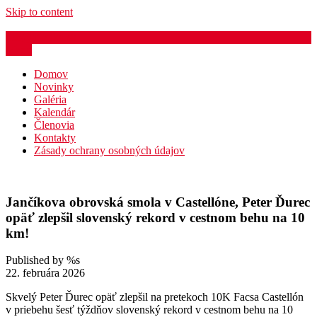
Skip to content
azb@atletika.sk
Menu
Domov
Novinky
Galéria
Kalendár
Členovia
Kontakty
Zásady ochrany osobných údajov
Jančíkova obrovská smola v Castellóne, Peter Ďurec
opäť zlepšil slovenský rekord v cestnom behu na 10
km!
Published by %s
22. februára 2026
Skvelý Peter Ďurec opäť zlepšil na pretekoch 10K Facsa Castellón
v priebehu šesť týždňov slovenský rekord v cestnom behu na 10