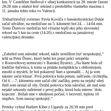
km. V Castellóne finišoval v silnej konkurencii na 28. mieste časom
28:28 min a stiahol šesť sekúnd z predošlého vlastného maxima z
11. januára tohto roku vo Valencii.
Tridsaťtriročný zverenec Pavla Kováča v banskobystrickej Dukle
začal odvážne, na medzičase na 5. kilometri bol 24. – 14:04 min.
Tento Ďurecov medzičas bol výrazne lepší ako jeho slovenský
rekord na 5 km na ceste (14:20) z medzičasu na januárovej
valencijskej desiatke.
„Zabehol som národný rekord, takže nemôžem byť nespokojný,“
tešil sa Peter Ďurec, ktorý behá len popri práci ortopéda
v Roosveltovej nemocnici v Banskej Bystrici. „Na štarte bola už
tradične tlačenica, k tomu sa pridala komplikácia s ohňostrojom,
mnohí si mysleli, že bol pokazený štart a spomalili… Aj ja som
takmer začal klusať. Prvá polovica bola potom, našťastie, rýchlejšia.
Od 6. – 7. kilometra som začal cítiť zaďáky, preto na nejaký silný
finiš som nemal už sily. Druhá polovica bola náročná, ale mal som
nejaké sekundy našetrené z prvej polky, ktorá bola mierne ´dolu
kopcom´. Bežali sme v ideálnom počasí, v bezvetrí, teplota 10
stupňov. Som naozaj spokojný.“
Preteky vyhral Harbert Kibet z Ugandy za 26:39 min pred