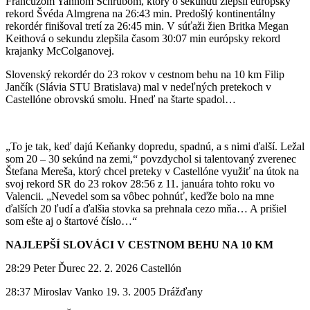
Francúzom Yannom Schrubom, ktorý o sekundu zlepšil európsky
rekord Švéda Almgrena na 26:43 min. Predošlý kontinentálny
rekordér finišoval tretí za 26:45 min. V súťaži žien Britka Megan
Keithová o sekundu zlepšila časom 30:07 min európsky rekord
krajanky McColganovej.
Slovenský rekordér do 23 rokov v cestnom behu na 10 km Filip
Jančík (Slávia STU Bratislava) mal v nedeľných pretekoch v
Castellóne obrovskú smolu. Hneď na štarte spadol…
„To je tak, keď dajú Keňanky dopredu, spadnú, a s nimi ďalší. Ležal
som 20 – 30 sekúnd na zemi,“ povzdychol si talentovaný zverenec
Štefana Mereša, ktorý chcel preteky v Castellóne využiť na útok na
svoj rekord SR do 23 rokov 28:56 z 11. januára tohto roku vo
Valencii. „Nevedel som sa vôbec pohnúť, keďže bolo na mne
ďalších 20 ľudí a ďalšia stovka sa prehnala cezo mňa… A prišiel
som ešte aj o štartové číslo…“
NAJLEPŠÍ SLOVÁCI V CESTNOM BEHU NA 10 KM
28:29 Peter Ďurec 22. 2. 2026 Castellón
28:37 Miroslav Vanko 19. 3. 2005 Drážďany