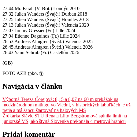
27:44 Mo Farah (V. Brit.) Londýn 2010
27:32 Julien Wanders (Švajč.) Durban 2018
27:25 Julien Wanders (Švajč.) Houilles 2018
27:13 Julien Wanders (Švajč.) Valencia 2020
27:07 Jimmy Gressier (Fr.) Lille 2024
27:04 Etienne Daguinos (Fr.) Lille 2024
26:53 Andreas Almgren (Švéd.) Valencia 2025
26:45 Andreas Almgren (Švéd.) Valencia 2026
26:43 Yann Schrub (Fr.) Castellón 2026
(GB)
FOTO AZB (pko, fj)
Navigácia v článku
Výborná Tereza Čorejová: 8,15 a 8,07 na 60 m prekážok na
medzinárodnom mítingu vo Viedni, v historických tabuľkách je už
tretia a má šancu štartovať na halových MS
Žrdkárka Slávie STU Renata Lilly Bergstromová splnila limit na
juniorské MS, ako štvrtá Slovenka prekonala 4-metrovú hranicu
Pridaj komentár