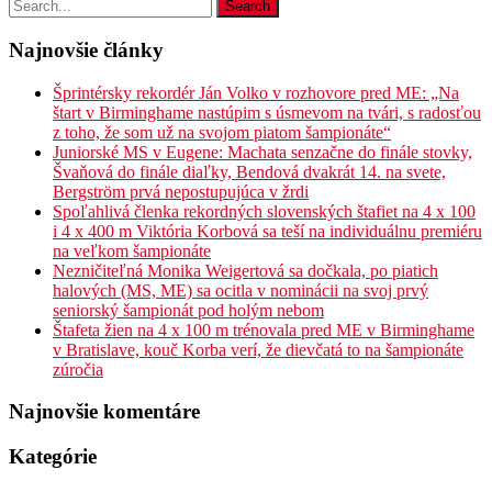
Najnovšie články
Šprintérsky rekordér Ján Volko v rozhovore pred ME: „Na
štart v Birminghame nastúpim s úsmevom na tvári, s radosťou
z toho, že som už na svojom piatom šampionáte“
Juniorské MS v Eugene: Machata senzačne do finále stovky,
Švaňová do finále diaľky, Bendová dvakrát 14. na svete,
Bergström prvá nepostupujúca v žrdi
Spoľahlivá členka rekordných slovenských štafiet na 4 x 100
i 4 x 400 m Viktória Korbová sa teší na individuálnu premiéru
na veľkom šampionáte
Nezničiteľná Monika Weigertová sa dočkala, po piatich
halových (MS, ME) sa ocitla v nominácii na svoj prvý
seniorský šampionát pod holým nebom
Štafeta žien na 4 x 100 m trénovala pred ME v Birminghame
v Bratislave, kouč Korba verí, že dievčatá to na šampionáte
zúročia
Najnovšie komentáre
Kategórie