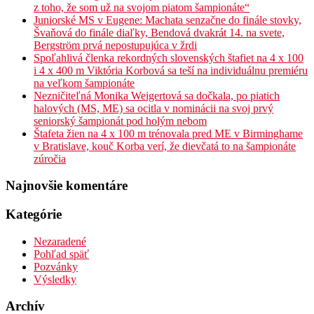
z toho, že som už na svojom piatom šampionáte“
Juniorské MS v Eugene: Machata senzačne do finále stovky,
Švaňová do finále diaľky, Bendová dvakrát 14. na svete,
Bergström prvá nepostupujúca v žrdi
Spoľahlivá členka rekordných slovenských štafiet na 4 x 100
i 4 x 400 m Viktória Korbová sa teší na individuálnu premiéru
na veľkom šampionáte
Nezničiteľná Monika Weigertová sa dočkala, po piatich
halových (MS, ME) sa ocitla v nominácii na svoj prvý
seniorský šampionát pod holým nebom
Štafeta žien na 4 x 100 m trénovala pred ME v Birminghame
v Bratislave, kouč Korba verí, že dievčatá to na šampionáte
zúročia
Najnovšie komentáre
Kategórie
Nezaradené
Pohľad späť
Pozvánky
Výsledky
Archív