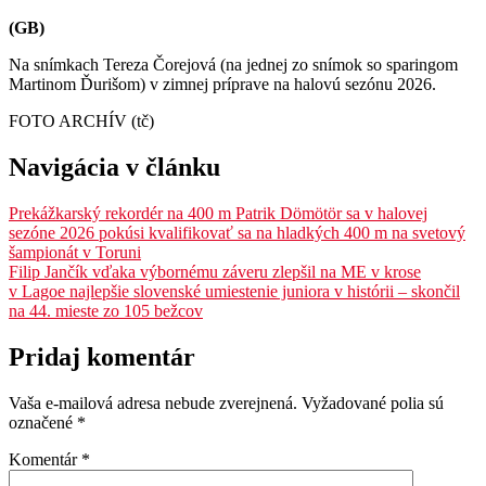
(GB)
Na snímkach Tereza Čorejová (na jednej zo snímok so sparingom
Martinom Ďurišom) v zimnej príprave na halovú sezónu 2026.
FOTO ARCHÍV (tč)
Navigácia v článku
Prekážkarský rekordér na 400 m Patrik Dömötör sa v halovej
sezóne 2026 pokúsi kvalifikovať sa na hladkých 400 m na svetový
šampionát v Toruni
Filip Jančík vďaka výbornému záveru zlepšil na ME v krose
v Lagoe najlepšie slovenské umiestenie juniora v histórii – skončil
na 44. mieste zo 105 bežcov
Pridaj komentár
Vaša e-mailová adresa nebude zverejnená.
Vyžadované polia sú
označené
*
Komentár
*