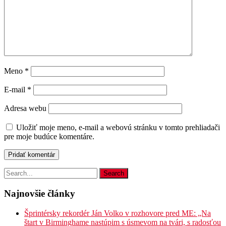
Meno
*
E-mail
*
Adresa webu
Uložiť moje meno, e-mail a webovú stránku v tomto prehliadači
pre moje budúce komentáre.
Najnovšie články
Šprintérsky rekordér Ján Volko v rozhovore pred ME: „Na
štart v Birminghame nastúpim s úsmevom na tvári, s radosťou