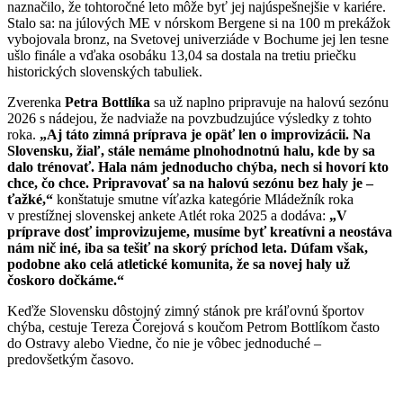
naznačilo, že tohtoročné leto môže byť jej najúspešnejšie v kariére.
Stalo sa: na júlových ME v nórskom Bergene si na 100 m prekážok
vybojovala bronz, na Svetovej univerziáde v Bochume jej len tesne
ušlo finále a vďaka osobáku 13,04 sa dostala na tretiu priečku
historických slovenských tabuliek.
Zverenka
Petra Bottlíka
sa už naplno pripravuje na halovú sezónu
2026 s nádejou, že nadviaže na povzbudzujúce výsledky z tohto
roka.
„Aj táto zimná príprava je opäť len o improvizácii. Na
Slovensku, žiaľ, stále nemáme plnohodnotnú halu, kde by sa
dalo trénovať. Hala nám jednoducho chýba, nech si hovorí kto
chce, čo chce. Pripravovať sa na halovú sezónu bez haly je –
ťažké,“
konštatuje smutne víťazka kategórie Mládežník roka
v prestížnej slovenskej ankete Atlét roka 2025 a dodáva:
„V
príprave dosť improvizujeme, musíme byť kreatívni a neostáva
nám nič iné, iba sa tešiť na skorý príchod leta. Dúfam však,
podobne ako celá atletické komunita, že sa novej haly už
čoskoro dočkáme.“
Keďže Slovensku dôstojný zimný stánok pre kráľovnú športov
chýba, cestuje Tereza Čorejová s koučom Petrom Bottlíkom často
do Ostravy alebo Viedne, čo nie je vôbec jednoduché –
predovšetkým časovo.