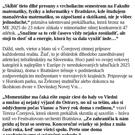
„Skĺbiť tieto dlhé presuny s vrcholiacim semestrom na Fakulte
matematiky, fyziky a informatiky v Bratislave, kde študujem
manažérsku matematiku, so zápočtami a skúškami, nie je vôbec
jednoduché,“
priznáva talentovaná prekážkarka, ktorá bronz na
ME 2025 do 23 rokov získala v mimoriadne silnej konkurencii 47
atlétok.
„Snažíme sa to celé časovo vždy nejako zosúladiť, ale
stojí to dosť síl a energie, ktorá by sa dala využiť inde…“
Dážd, sneh, vietor a blato sú v Čorejovej zimnej príprave
každodenná realita. Žiaľ, to je dôsledok dlhodobo zanedbávanej
atletickej infraštruktúry na Slovensku. Hoci patrí vo svojej vekovej
kategórii k najlepším v Európe (v neredukovaných tabuľkách 2025
je štrnásta), doma v Bratislave trénuje v podmienkach
zodpovedajúcim možnostiam v rozvojových krajinách. Pripravuje sa
v Horskom parku, na Železnej studničke alebo dokonca na
školskom dvore v Devínskej Novej Vsi…
„Momentálne ma čaká ešte zopár ciest do haly vo Viedni
a možno aj nejaký výjazd do Ostravy, no už sa teším, ako si
oddýchnem počas Vianoc a Nový rok doma s rodinou,“
vraví
Tereza Čorejová, ktorá okrem prekážok skrotila aj saxofón – hráva
totiž vo Festivalovom orchestri Bratislava.
„Zo zahraničia k nám
prídu aj brat so sestrou. Koncoročné sviatky sú jedna z mála
častí roka, keď sme všetci spolu. Preto sme doma
a vychutnávame si sviatočnú pohodu.“