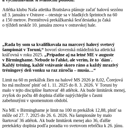
Atlétka klubu Naša atletika Bratislava plánuje začať halovú sezónu
už 3. januára v Ostrave – otestuje sa v hladkých šprintoch na 60
a 150 metrov. Premiérová prekážkarská šesťdesiatka ju čaká
o týždeň neskôr 10. januára znova v ostravskej hale.
„Rada by som sa kvalifikovala na marcový halový svetový
šampionát v Toruni,“
hovorí slovenská mládežnícka atletická
kráľovná v roku 2025.
„Prípadne aj na letné ME v auguste
v Birminghame. Nebude to ľahké, ale verím, že to ´dám´.
Každý tréning, každé vstávanie skoro ráno a každý mrazivý
tréningový deň vonku sa raz zúročia – musia…“
Limit na 60 m prekážok žien na halové MS 2026 je 8,02, Čorejová
ho má možnosť plniť od 1. 11. 2025 do 8. 3. 2026. V Toruni by
malo v tejto disciplíne štartovať 48 atlétok. Ak bude limitárok menej,
zvyšok do počtu 48 doplnia ďalšie najrýchlejšie s časmi
zabehnutými v spomenutom období.
Na ME v Birminghame je limit na 100 m prekážok 12,88, plniť sa
môže od 27. 7. 2025 do 26. 6. 2026. Na šampionáte by malo
štartovať 36 atlétok. Ak bude limitárok menej ako 36, ďalšie
pretekárky doplnia podľa poradia vo svetovom rebríčku k 26. júnu.