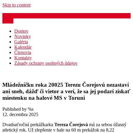
Skip to content
azb@atletika.sk
Menu
Domov
Novinky
Galéria
Kalendár
Členovia
Kontakty
Zásady ochrany osobných údajov
Mládežníčku roka 20025 Terezu Čorejovú nezastaví
ani sneh, dážď či vietor a verí, že sa jej podarí získať
miestenku na halové MS v Toruni
Published by %s
12. decembra 2025
Dvadsaťročná prekážkarka
Tereza Čorejová
má za sebou úžasný
atletický rok. Už zlepšenie v hale na 60 m prekážok na 8,22