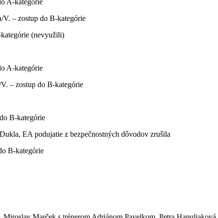
do A-kategórie
n/V. – zostup do B-kategórie
kategórie (nevyužili)
do A-kategórie
/V. – zostup do B-kategórie
do B-kategórie
 Dukla, EA podujatie z bezpečnostných dôvodov zrušila
do B-kategórie
, Miroslav Marček s trénerom Adriánom Pavelkom, Petra Hanuliaková.