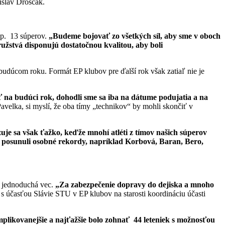
islav Droščák.
sp. 13 súperov.
„Budeme bojovať zo všetkých síl, aby sme v oboch
ružstvá disponujú dostatočnou kvalitou, aby boli
dúcom roku. Formát EP klubov pre ďalší rok však zatiaľ nie je
 na budúci rok, dohodli sme sa iba na dátume podujatia a na
velka, si myslí, že oba tímy „technikov“ by mohli skončiť v
je sa však ťažko, keďže mnohí atléti z tímov našich súperov
i posunuli osobné rekordy, napríklad Korbová, Baran, Bero,
je jednoduchá vec.
„Za zabezpečenie dopravy do dejiska a mnoho
 s účasťou Slávie STU v EP klubov na starosti koordináciu účasti
plikovanejšie a najťažšie bolo zohnať 44 leteniek s možnosťou