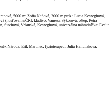
uranová, 5000 m: Žofia Naňová, 3000 m prek.: Lucia Keszeghová,
vá (hosťovanie/ČR), kladivo: Vanessa Sýkorová, oštep: Petra
n, Stachová, Vršanská, Keszeghová, univerzálna náhradníčka: Evelin
ěk Národa, Erik Martinec, fyzioterapeut: Júlia Hanuliaková.