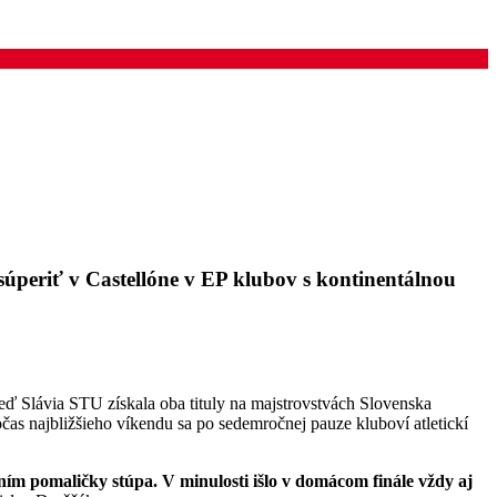
súperiť v Castellóne v EP klubov s kontinentálnou
eď Slávia STU získala oba tituly na majstrovstvách Slovenska
očas najbližšieho víkendu sa po sedemročnej pauze kluboví atletickí
ím pomaličky stúpa. V minulosti išlo v domácom finále vždy aj