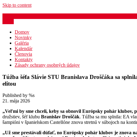
Skip to content
azb@atletika.sk
Menu
Domov
Novinky
Galéria
Kalendár
Členovia
Kontakty
Zásady ochrany osobných údajov
Túžba šéfa Slávie STU Branislava Droščáka sa splnil
elitou
Published by %s
21. mája 2026
„Veľmi by sme chceli, keby sa obnovil Európsky pohár klubov, pr
družstiev, šéf klubu
Branislav Droščák
. Túžba sa mu splnila: EA vla
šampióni v španielskom Castellóne znova stretnú v súbojoch na kontin
„Už sme prestávali dúfať, no Európsky pohár klubov je znova na