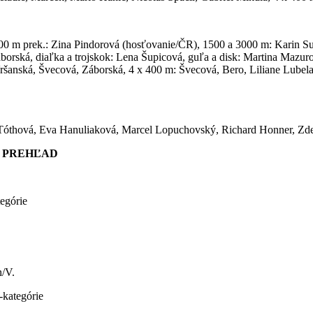
100 m prek.: Zina Pindorová (hosťovanie/ČR), 1500 a 3000 m: Karin S
orská, diaľka a trojskok: Lena Šupicová, guľa a disk: Martina Mazuro
šanská, Švecová, Záborská, 4 x 400 m: Švecová, Bero, Liliane Lubela
 Tóthová, Eva Hanuliaková, Marcel Lopuchovský, Richard Honner, Zden
– PREHĽAD
egórie
n/V.
-kategórie