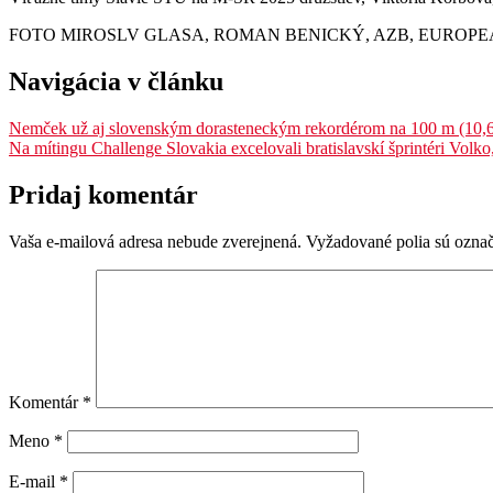
FOTO MIROSLV GLASA, ROMAN BENICKÝ, AZB, EUROPE
Navigácia v článku
Nemček už aj slovenským dorasteneckým rekordérom na 100 m (10,62)
Na mítingu Challenge Slovakia excelovali bratislavskí šprintéri Vol
Pridaj komentár
Vaša e-mailová adresa nebude zverejnená.
Vyžadované polia sú ozna
Komentár
*
Meno
*
E-mail
*