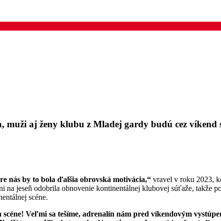
a, muži aj ženy klubu z Mladej gardy budú cez víkend 
e nás by to bola ďalšia obrovská motivácia,“
vravel v roku 2023, k
ni na jeseň odobrila obnovenie kontinentálnej klubovej súťaže, takže p
entálnej scéne.
 scéne! Veľmi sa tešíme, adrenalín nám pred víkendovým vystúpen