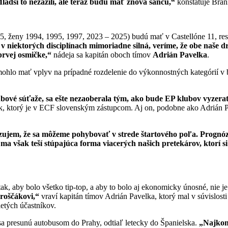
ladší to nezažili, ale teraz budú mať znova šancu,“
konštatuje Bran
5, ženy 1994, 1995, 1997, 2023 – 2025) budú mať v Castellóne 11, re
a v niektorých disciplínach mimoriadne silná, veríme, že obe naše d
prvej osmičke,“
nádeja sa kapitán oboch tímov
Adrián Pavelka
.
hlo mať vplyv na prípadné rozdelenie do výkonnostných kategórií v bu
ové súťaže, sa ešte nezaoberala tým, ako bude EP klubov vyzerať
, ktorý je v ECF slovenským zástupcom. Aj on, podobne ako Adrián Pa
ujem, že sa môžeme pohybovať v strede štartového poľa. Prognózu
a však teší stúpajúca forma viacerých našich pretekárov, ktorí s
ak, aby bolo všetko tip-top, a aby to bolo aj ekonomicky únosné, nie 
roščákovi,“
vraví kapitán tímov Adrián Pavelka, ktorý mal v súvislosti
etých účastníkov.
 sa presunú autobusom do Prahy, odtiaľ letecky do Španielska.
„Najkom