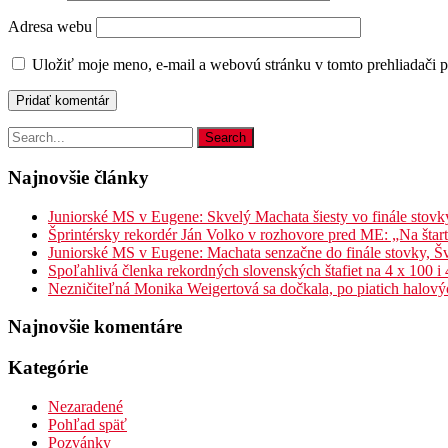
Adresa webu
Uložiť moje meno, e-mail a webovú stránku v tomto prehliadači 
Najnovšie články
Juniorské MS v Eugene: Skvelý Machata šiesty vo finále stovk
Šprintérsky rekordér Ján Volko v rozhovore pred ME: „Na štar
Juniorské MS v Eugene: Machata senzačne do finále stovky, Šv
Spoľahlivá členka rekordných slovenských štafiet na 4 x 100 i
Nezničiteľná Monika Weigertová sa dočkala, po piatich halov
Najnovšie komentáre
Kategórie
Nezaradené
Pohľad späť
Pozvánky