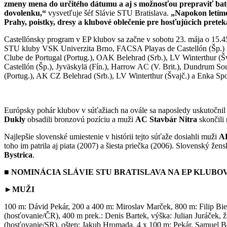
zmeny mena do určitého dátumu a aj s možnosťou prepraviť batož
dovolenku,“
vysvetľuje šéf Slávie STU Bratislava.
„Napokon letíme
Prahy, poistky, dresy a klubové oblečenie pre hosťujúcich prete
Castellónsky program v EP klubov sa začne v sobotu 23. mája o 15.
STU kluby VSK Univerzita Brno, FACSA Playas de Castellón (Šp.) Py
Clube de Portugal (Portug.), OAK Belehrad (Srb.), LV Winterthur (Š
Castellón (Šp.), Jyväskylä (Fín.), Harrow AC (V. Brit.), Dundrum Sou
(Portug.), AK CZ Belehrad (Srb.), LV Winterthur (Švajč.) a Enka Spo
Európsky pohár klubov v súťažiach na ovále sa naposledy uskutočnil
Dukly
obsadili bronzovú pozíciu a muži
AC Stavbár Nitra
skončili 
Najlepšie slovenské umiestenie v histórii tejto súťaže dosiahli muži
A
toho im patrila aj piata (2007) a šiesta priečka (2006). Slovenský 
Bystrica
.
■ NOMINÁCIA SLÁVIE STU BRATISLAVA NA EP KLUBOV (23.
►MUŽI
100 m: Dávid Pekár, 200 a 400 m: Miroslav Marček, 800 m: Filip Bie
(hosťovanie/ČR), 400 m prek.: Denis Bartek, výška: Julian Juráček, ž
(hosťovanie/SR), oštep: Jakub Hromada, 4 x 100 m: Pekár, Samuel Bel