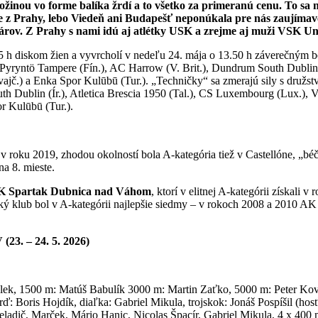
inou vo forme balíka žrdí a to všetko za primeranú cenu. To sa n
 z Prahy, lebo Viedeň ani Budapešť neponúkala pre nás zaujímavé
károv. Z Prahy s nami idú aj atlétky USK a zrejme aj muži VSK Un
45 h diskom žien a vyvrcholí v nedeľu 24. mája o 13.50 h záverečným
ryntö Tampere (Fín.), AC Harrow (V. Brit.), Dundrum South Dublin (
vajč.) a Enka Spor Kulūbū (Tur.). „Techničky“ sa zmerajú sily s druž
th Dublin (Ír.), Atletica Brescia 1950 (Tal.), CS Luxembourg (Lux.), 
r Kulūbū (Tur.).
 v roku 2019, zhodou okolností bola A-kategória tiež v Castellóne, „b
na 8. mieste.
K Spartak Dubnica nad Váhom
, ktorí v elitnej A-kategórii získal
ženský klub bol v A-kategórii najlepšie siedmy – v rokoch 2008 a 201
 – 24. 5. 2026)
lek, 1500 m: Matúš Babulík 3000 m: Martin Zaťko, 5000 m: Peter Ková
rď: Boris Hojdík, diaľka: Gabriel Mikula, trojskok: Jonáš Pospíšil (ho
adič, Marček, Mário Hanic, Nicolas Špacír, Gabriel Mikula, 4 x 400 m