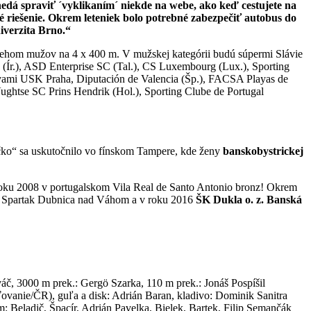
edá spraviť ´vyklikaním´ niekde na webe, ako keď cestujete na
 riešenie. Okrem leteniek bolo potrebné zabezpečiť autobus do
iverzita Brno.“
 behom mužov na 4 x 400 m. V mužskej kategórii budú súpermi Slávie
Ír.), ASD Enterprise SC (Tal.), CS Luxembourg (Lux.), Sporting
stvami USK Praha, Diputación de Valencia (Šp.), FACSA Playas de
Vughtse SC Prins Hendrik (Hol.), Sporting Clube de Portugal
éčko“ sa uskutočnilo vo fínskom Tampere, kde ženy
banskobystrickej
i v roku 2008 v portugalskom Vila Real de Santo Antonio bronz! Okrem
0 AK Spartak Dubnica nad Váhom a v roku 2016
ŠK Dukla o. z. Banská
č, 3000 m prek.: Gergö Szarka, 110 m prek.: Jonáš Pospíšil
sťovanie/ČR), guľa a disk: Adrián Baran, kladivo: Dominik Sanitra
: Beladič, Špacír, Adrián Pavelka, Bielek, Bartek, Filip Semančák