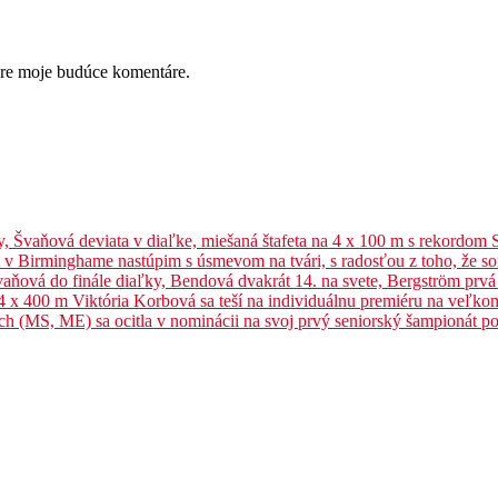
pre moje budúce komentáre.
y, Švaňová deviata v diaľke, miešaná štafeta na 4 x 100 m s rekordom
t v Birminghame nastúpim s úsmevom na tvári, s radosťou z toho, že 
aňová do finále diaľky, Bendová dvakrát 14. na svete, Bergström prvá
 4 x 400 m Viktória Korbová sa teší na individuálnu premiéru na veľk
ých (MS, ME) sa ocitla v nominácii na svoj prvý seniorský šampionát 