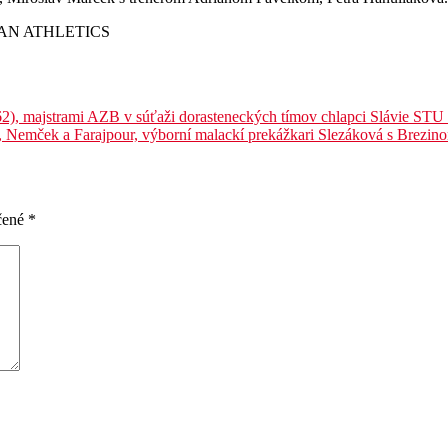
AN ATHLETICS
, majstrami AZB v súťaži dorasteneckých tímov chlapci Slávie STU a 
ko, Nemček a Farajpour, výborní malackí prekážkari Slezáková s Brezi
čené
*