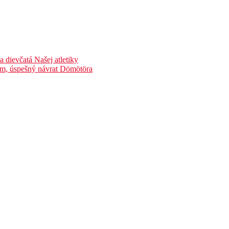
dievčatá Našej atletiky
nom, úspešný návrat Dömötöra