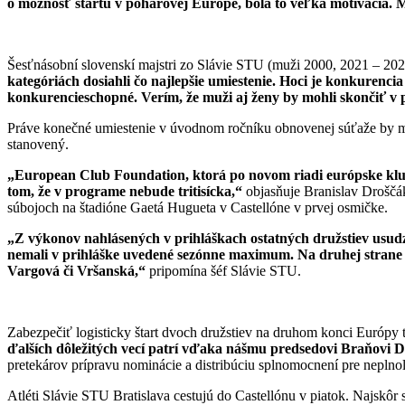
o možnosť štartu v pohárovej Európe, bola to veľká motivácia. M
Šesťnásobní slovenskí majstri zo Slávie STU (muži 2000, 2021 – 202
kategóriách dosiahli čo najlepšie umiestenie. Hoci je konkurenci
konkurencieschopné. Verím, že muži aj ženy by mohli skončiť v 
Práve konečné umiestenie v úvodnom ročníku obnovenej súťaže by mo
stanovený.
„European Club Foundation, ktorá po novom riadi európske klub
tom, že v programe nebude tritisícka,“
objasňuje Branislav Droščák
súbojoch na štadióne Gaetá Hugueta v Castellóne v prvej osmičke.
„Z výkonov nahlásených v prihláškach ostatných družstiev usudz
nemali v prihláške uvedené sezónne maximum. Na druhej strane m
Vargová či Vršanská,“
pripomína šéf Slávie STU.
Zabezpečiť logisticky štart dvoch družstiev na druhom konci Európy t
ďalších dôležitých vecí patrí vďaka nášmu predsedovi Braňovi D
pretekárov prípravu nominácie a distribúciu splnomocnení pre neplnol
Atléti Slávie STU Bratislava cestujú do Castellónu v piatok. Najskôr