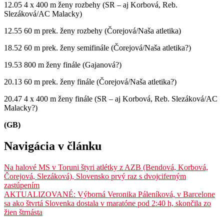
12.05 4 x 400 m ženy rozbehy (SR – aj Korbová, Reb.
Slezáková/AC Malacky)
12.55 60 m prek. ženy rozbehy (Čorejová/Naša atletika)
18.52 60 m prek. ženy semifinále (Čorejová/Naša atletika?)
19.53 800 m ženy finále (Gajanová?)
20.13 60 m prek. ženy finále (Čorejová/Naša atletika?)
20.47 4 x 400 m ženy finále (SR – aj Korbová, Reb. Slezáková/AC
Malacky?)
(GB)
Navigácia v článku
Na halové MS v Toruni štyri atlétky z AZB (Bendová, Korbová,
Čorejová, Slezáková), Slovensko prvý raz s dvojciferným
zastúpením
AKTUALIZOVANÉ: Výborná Veronika Páleníková, v Barcelone
sa ako štvrtá Slovenka dostala v maratóne pod 2:40 h, skončila zo
žien štrnásta