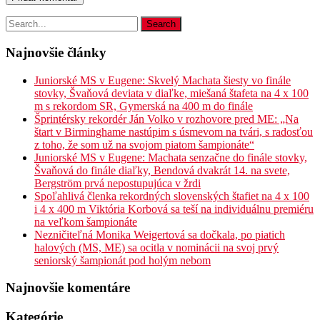
Najnovšie články
Juniorské MS v Eugene: Skvelý Machata šiesty vo finále
stovky, Švaňová deviata v diaľke, miešaná štafeta na 4 x 100
m s rekordom SR, Gymerská na 400 m do finále
Šprintérsky rekordér Ján Volko v rozhovore pred ME: „Na
štart v Birminghame nastúpim s úsmevom na tvári, s radosťou
z toho, že som už na svojom piatom šampionáte“
Juniorské MS v Eugene: Machata senzačne do finále stovky,
Švaňová do finále diaľky, Bendová dvakrát 14. na svete,
Bergström prvá nepostupujúca v žrdi
Spoľahlivá členka rekordných slovenských štafiet na 4 x 100
i 4 x 400 m Viktória Korbová sa teší na individuálnu premiéru
na veľkom šampionáte
Nezničiteľná Monika Weigertová sa dočkala, po piatich
halových (MS, ME) sa ocitla v nominácii na svoj prvý
seniorský šampionát pod holým nebom
Najnovšie komentáre
Kategórie