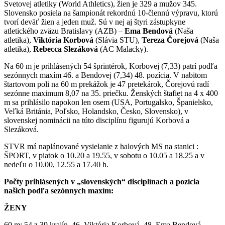
Svetovej atletiky (World Athletics), žien je 329 a mužov 345.
Slovensko posiela na šampionát rekordnú 10-člennú výpravu, ktorú
tvorí deväť žien a jeden muž. Sú v nej aj štyri zástupkyne
atletického zväzu Bratislavy (AZB) –
Ema Bendová
(Naša
atletika),
Viktória Korbová
(Slávia STU),
Tereza Čorejová
(Naša
atletika),
Rebecca Slezáková
(AC Malacky).
Na 60 m je prihlásených 54 šprintérok, Korbovej (7,33) patrí podľa
sezónnych maxím 46. a Bendovej (7,34) 48. pozícia. V nabitom
štartovom poli na 60 m prekážok je 47 pretekárok, Čorejovú radí
sezónne maximum 8,07 na 35. priečku. Ženských štafiet na 4 x 400
m sa prihlásilo napokon len osem (USA, Portugalsko, Španielsko,
Veľká Británia, Poľsko, Holandsko, Česko, Slovensko), v
slovenskej nominácii na túto disciplínu figurujú Korbová a
Slezáková.
STVR má naplánované vysielanie z halových MS na stanici :
ŠPORT, v piatok o 10.20 a 19.55, v sobotu o 10.05 a 18.25 a v
nedeľu o 10.00, 12.55 a 17.40 h.
Počty prihlásených v „slovenských“ disciplínach a pozícia
našich podľa sezónnych maxím:
ŽENY
60 m: 54 z 39 krajín, 46. Viktória Korbová, 48. Ema Bendová