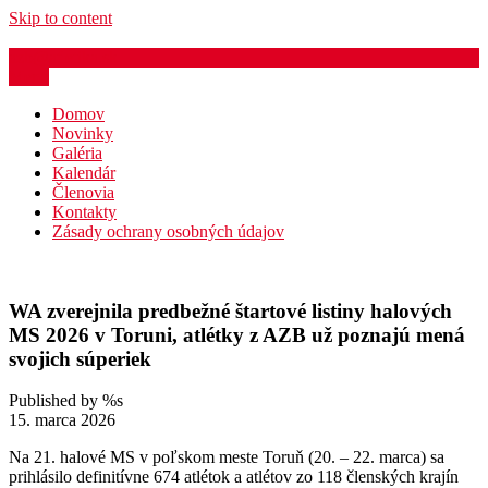
Skip to content
azb@atletika.sk
Menu
Domov
Novinky
Galéria
Kalendár
Členovia
Kontakty
Zásady ochrany osobných údajov
WA zverejnila predbežné štartové listiny halových
MS 2026 v Toruni, atlétky z AZB už poznajú mená
svojich súperiek
Published by %s
15. marca 2026
Na 21. halové MS v poľskom meste Toruň (20. – 22. marca) sa
prihlásilo definitívne 674 atlétok a atlétov zo 118 členských krajín