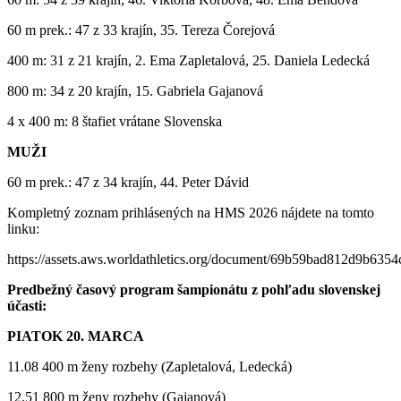
60 m prek.: 47 z 33 krajín, 35. Tereza Čorejová
400 m: 31 z 21 krajín, 2. Ema Zapletalová, 25. Daniela Ledecká
800 m: 34 z 20 krajín, 15. Gabriela Gajanová
4 x 400 m: 8 štafiet vrátane Slovenska
MUŽI
60 m prek.: 47 z 34 krajín, 44. Peter Dávid
Kompletný zoznam prihlásených na HMS 2026 nájdete na tomto
linku:
https://assets.aws.worldathletics.org/document/69b59bad812d9b635
Predbežný časový program šampionátu z pohľadu slovenskej
účasti:
PIATOK 20. MARCA
11.08 400 m ženy rozbehy (Zapletalová, Ledecká)
12.51 800 m ženy rozbehy (Gajanová)